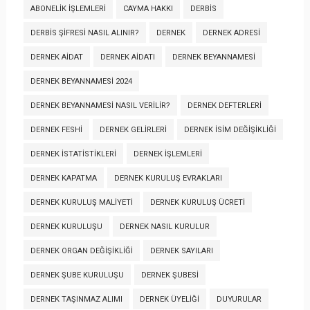
ABONELIK İŞLEMLERI
CAYMA HAKKI
DERBİS
DERBİS ŞIFRESI NASIL ALINIR?
DERNEK
DERNEK ADRESI
DERNEK AIDAT
DERNEK AIDATI
DERNEK BEYANNAMESI
DERNEK BEYANNAMESI 2024
DERNEK BEYANNAMESI NASIL VERILIR?
DERNEK DEFTERLERI
DERNEK FESHI
DERNEK GELIRLERI
DERNEK İSIM DEĞIŞIKLIĞI
DERNEK İSTATISTIKLERI
DERNEK İŞLEMLERI
DERNEK KAPATMA
DERNEK KURULUŞ EVRAKLARI
DERNEK KURULUŞ MALIYETI
DERNEK KURULUŞ ÜCRETI
DERNEK KURULUŞU
DERNEK NASIL KURULUR
DERNEK ORGAN DEĞIŞIKLIĞI
DERNEK SAYILARI
DERNEK ŞUBE KURULUŞU
DERNEK ŞUBESI
DERNEK TAŞINMAZ ALIMI
DERNEK ÜYELIĞI
DUYURULAR