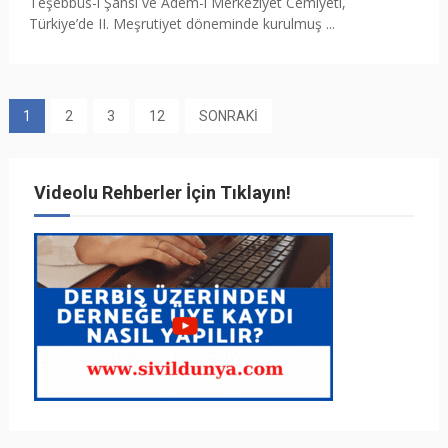
Teşebbüs-i Şahsi ve Adem-i Merkeziyet Cemiyeti,
Türkiye’de II. Meşrutiyet döneminde kurulmuş ...
1
2
3
12
SONRAKİ
Videolu Rehberler İçin Tıklayın!