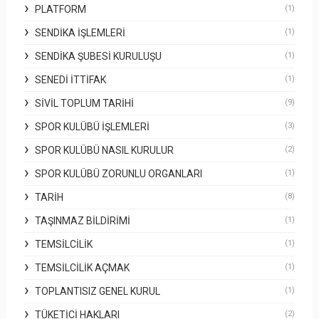
PLATFORM
(1)
SENDIKA İŞLEMLERI
(1)
SENDIKA ŞUBESI KURULUŞU
(1)
SENEDI İTTIFAK
(1)
SIVIL TOPLUM TARIHI
(9)
SPOR KULÜBÜ İŞLEMLERI
(3)
SPOR KULÜBÜ NASIL KURULUR
(2)
SPOR KULÜBÜ ZORUNLU ORGANLARI
(1)
TARIH
(8)
TAŞINMAZ BILDIRIMI
(1)
TEMSILCILIK
(1)
TEMSILCILIK AÇMAK
(1)
TOPLANTISIZ GENEL KURUL
(1)
TÜKETICI HAKLARI
(2)