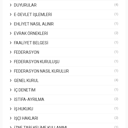
DUYURULAR
(4)
E-DEVLET İŞLEMLERI
(1)
EHLIYET NASIL ALINIR
(1)
EVRAK ÖRNEKLERI
(2)
FAALIYET BELGESI
(1)
FEDERASYON
(1)
FEDERASYON KURULUŞU
(1)
FEDERASYON NASIL KURULUR
(1)
GENEL KURUL
(4)
İÇ DENETIM
(1)
İSTIFA-AYRILMA
(2)
İŞ HUKUKU
(1)
İŞÇI HAKLARI
(2)
İZNE TABI KELIME KULLANIMI
(1)