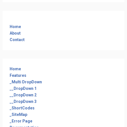
Home
About
Contact
Home
Features
_Multi DropDown
__DropDown 1
__DropDown 2
__DropDown 3
_ShortCodes
_SiteMap
_Error Page