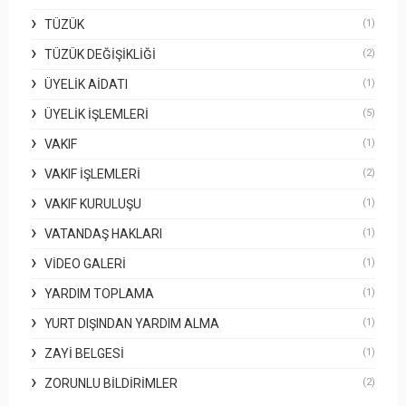
TÜZÜK
(1)
TÜZÜK DEĞIŞIKLIĞI
(2)
ÜYELIK AIDATI
(1)
ÜYELIK İŞLEMLERI
(5)
VAKIF
(1)
VAKIF İŞLEMLERI
(2)
VAKIF KURULUŞU
(1)
VATANDAŞ HAKLARI
(1)
VIDEO GALERI
(1)
YARDIM TOPLAMA
(1)
YURT DIŞINDAN YARDIM ALMA
(1)
ZAYI BELGESI
(1)
ZORUNLU BILDIRIMLER
(2)