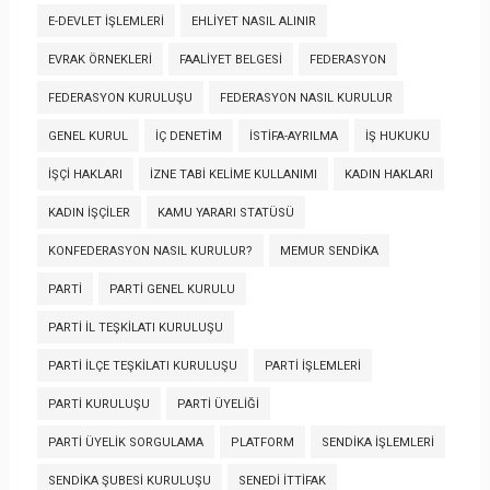
E-DEVLET İŞLEMLERI
EHLIYET NASIL ALINIR
EVRAK ÖRNEKLERI
FAALIYET BELGESI
FEDERASYON
FEDERASYON KURULUŞU
FEDERASYON NASIL KURULUR
GENEL KURUL
İÇ DENETIM
İSTIFA-AYRILMA
İŞ HUKUKU
İŞÇI HAKLARI
İZNE TABI KELIME KULLANIMI
KADIN HAKLARI
KADIN İŞÇILER
KAMU YARARI STATÜSÜ
KONFEDERASYON NASIL KURULUR?
MEMUR SENDIKA
PARTI
PARTI GENEL KURULU
PARTI İL TEŞKILATI KURULUŞU
PARTI İLÇE TEŞKILATI KURULUŞU
PARTI İŞLEMLERI
PARTI KURULUŞU
PARTI ÜYELIĞI
PARTI ÜYELIK SORGULAMA
PLATFORM
SENDIKA İŞLEMLERI
SENDIKA ŞUBESI KURULUŞU
SENEDI İTTIFAK