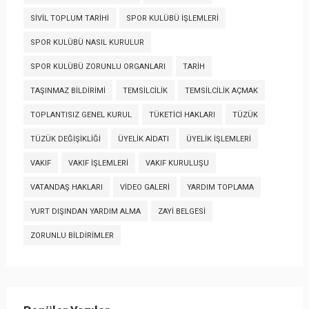
SIVIL TOPLUM TARIHI
SPOR KULÜBÜ İŞLEMLERI
SPOR KULÜBÜ NASIL KURULUR
SPOR KULÜBÜ ZORUNLU ORGANLARI
TARIH
TAŞINMAZ BILDIRIMI
TEMSILCILIK
TEMSILCILIK AÇMAK
TOPLANTISIZ GENEL KURUL
TÜKETICI HAKLARI
TÜZÜK
TÜZÜK DEĞIŞIKLIĞI
ÜYELIK AIDATI
ÜYELIK İŞLEMLERI
VAKIF
VAKIF İŞLEMLERI
VAKIF KURULUŞU
VATANDAŞ HAKLARI
VIDEO GALERI
YARDIM TOPLAMA
YURT DIŞINDAN YARDIM ALMA
ZAYI BELGESI
ZORUNLU BILDIRIMLER