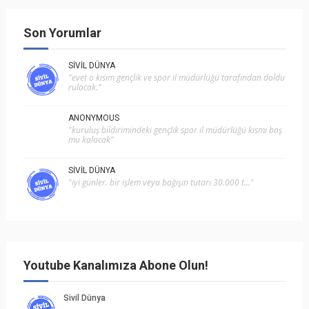
Son Yorumlar
SIVIL DÜNYA
"evet o kısım gençlik ve spor i̇l müdürlüğü tarafından doldu
rulacak."
ANONYMOUS
"kuruluş bildirimindeki gençlik spor il müdürlüğü kısmı boş
mu kalacak"
SIVIL DÜNYA
"i̇yi günler. bir işlem veya bağışın tutarı 30.000 t..."
Youtube Kanalımıza Abone Olun!