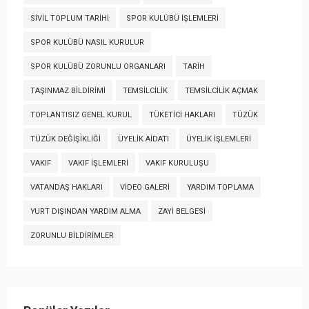
SIVIL TOPLUM TARIHI
SPOR KULÜBÜ İŞLEMLERI
SPOR KULÜBÜ NASIL KURULUR
SPOR KULÜBÜ ZORUNLU ORGANLARI
TARIH
TAŞINMAZ BILDIRIMI
TEMSILCILIK
TEMSILCILIK AÇMAK
TOPLANTISIZ GENEL KURUL
TÜKETICI HAKLARI
TÜZÜK
TÜZÜK DEĞIŞIKLIĞI
ÜYELIK AIDATI
ÜYELIK İŞLEMLERI
VAKIF
VAKIF İŞLEMLERI
VAKIF KURULUŞU
VATANDAŞ HAKLARI
VIDEO GALERI
YARDIM TOPLAMA
YURT DIŞINDAN YARDIM ALMA
ZAYI BELGESI
ZORUNLU BILDIRIMLER