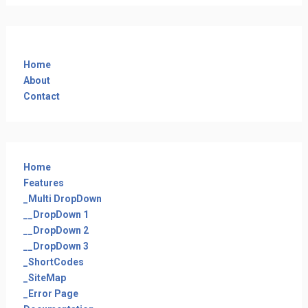
Home
About
Contact
Home
Features
_Multi DropDown
__DropDown 1
__DropDown 2
__DropDown 3
_ShortCodes
_SiteMap
_Error Page