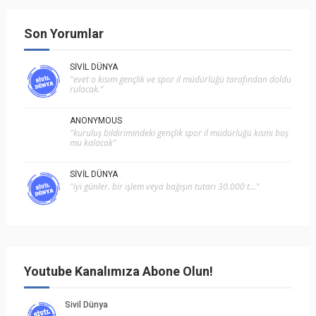
Son Yorumlar
SIVIL DÜNYA
"evet o kısım gençlik ve spor i̇l müdürlüğü tarafından doldu
rulacak."
ANONYMOUS
"kuruluş bildirimindeki gençlik spor il müdürlüğü kısmı boş
mu kalacak"
SIVIL DÜNYA
"i̇yi günler. bir işlem veya bağışın tutarı 30.000 t..."
Youtube Kanalımıza Abone Olun!