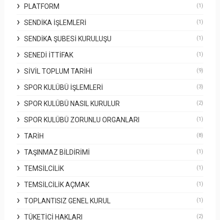
PLATFORM
(1)
SENDIKA İŞLEMLERI
(1)
SENDIKA ŞUBESI KURULUŞU
(1)
SENEDI İTTIFAK
(1)
SIVIL TOPLUM TARIHI
(9)
SPOR KULÜBÜ İŞLEMLERI
(3)
SPOR KULÜBÜ NASIL KURULUR
(2)
SPOR KULÜBÜ ZORUNLU ORGANLARI
(1)
TARIH
(8)
TAŞINMAZ BILDIRIMI
(1)
TEMSILCILIK
(1)
TEMSILCILIK AÇMAK
(1)
TOPLANTISIZ GENEL KURUL
(1)
TÜKETICI HAKLARI
(2)