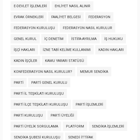
E-DEVLET İŞLEMLERI
EHLIYET NASIL ALINIR
EVRAK ÖRNEKLERI
FAALIYET BELGESI
FEDERASYON
FEDERASYON KURULUŞU
FEDERASYON NASIL KURULUR
GENEL KURUL
İÇ DENETIM
İSTIFA-AYRILMA
İŞ HUKUKU
İŞÇI HAKLARI
İZNE TABI KELIME KULLANIMI
KADIN HAKLARI
KADIN İŞÇILER
KAMU YARARI STATÜSÜ
KONFEDERASYON NASIL KURULUR?
MEMUR SENDIKA
PARTI
PARTI GENEL KURULU
PARTI İL TEŞKILATI KURULUŞU
PARTI İLÇE TEŞKILATI KURULUŞU
PARTI İŞLEMLERI
PARTI KURULUŞU
PARTI ÜYELIĞI
PARTI ÜYELIK SORGULAMA
PLATFORM
SENDIKA İŞLEMLERI
SENDIKA ŞUBESI KURULUŞU
SENEDI İTTIFAK