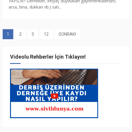
YAPILIR? Dernekler, ihtiyaç duydukları gayrimenkulleri(ev,
arsa, bina, dükkan vb.) satı...
1
2
3
12
SONRAKİ
Videolu Rehberler İçin Tıklayın!