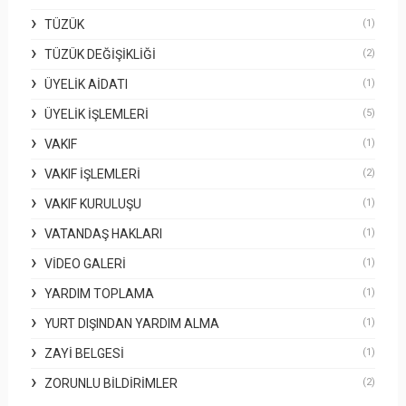
TÜZÜK
(1)
TÜZÜK DEĞIŞIKLIĞI
(2)
ÜYELIK AIDATI
(1)
ÜYELIK İŞLEMLERI
(5)
VAKIF
(1)
VAKIF İŞLEMLERI
(2)
VAKIF KURULUŞU
(1)
VATANDAŞ HAKLARI
(1)
VIDEO GALERI
(1)
YARDIM TOPLAMA
(1)
YURT DIŞINDAN YARDIM ALMA
(1)
ZAYI BELGESI
(1)
ZORUNLU BILDIRIMLER
(2)