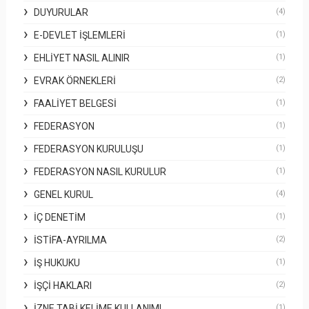
DUYURULAR
(4)
E-DEVLET İŞLEMLERI
(1)
EHLIYET NASIL ALINIR
(1)
EVRAK ÖRNEKLERI
(2)
FAALIYET BELGESI
(1)
FEDERASYON
(1)
FEDERASYON KURULUŞU
(1)
FEDERASYON NASIL KURULUR
(1)
GENEL KURUL
(4)
İÇ DENETIM
(1)
İSTIFA-AYRILMA
(2)
İŞ HUKUKU
(1)
İŞÇI HAKLARI
(2)
İZNE TABI KELIME KULLANIMI
(1)