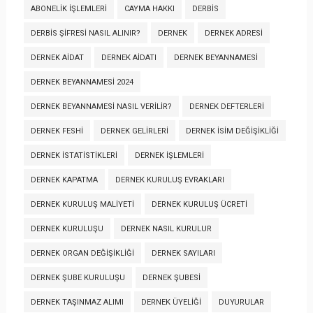
ABONELIK İŞLEMLERI
CAYMA HAKKI
DERBİS
DERBİS ŞIFRESI NASIL ALINIR?
DERNEK
DERNEK ADRESI
DERNEK AIDAT
DERNEK AIDATI
DERNEK BEYANNAMESI
DERNEK BEYANNAMESI 2024
DERNEK BEYANNAMESI NASIL VERILIR?
DERNEK DEFTERLERI
DERNEK FESHI
DERNEK GELIRLERI
DERNEK İSIM DEĞIŞIKLIĞI
DERNEK İSTATISTIKLERI
DERNEK İŞLEMLERI
DERNEK KAPATMA
DERNEK KURULUŞ EVRAKLARI
DERNEK KURULUŞ MALIYETI
DERNEK KURULUŞ ÜCRETI
DERNEK KURULUŞU
DERNEK NASIL KURULUR
DERNEK ORGAN DEĞIŞIKLIĞI
DERNEK SAYILARI
DERNEK ŞUBE KURULUŞU
DERNEK ŞUBESI
DERNEK TAŞINMAZ ALIMI
DERNEK ÜYELIĞI
DUYURULAR