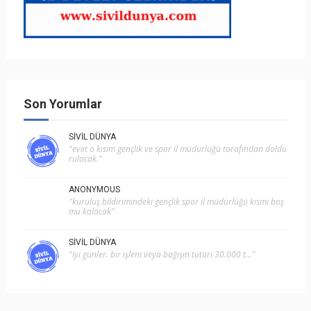
Son Yorumlar
SIVIL DÜNYA
"evet o kısım gençlik ve spor i̇l müdürlüğü tarafından doldu
rulacak."
ANONYMOUS
"kuruluş bildirimindeki gençlik spor il müdürlüğü kısmı boş
mu kalacak"
SIVIL DÜNYA
"i̇yi günler. bir işlem veya bağışın tutarı 30.000 t..."