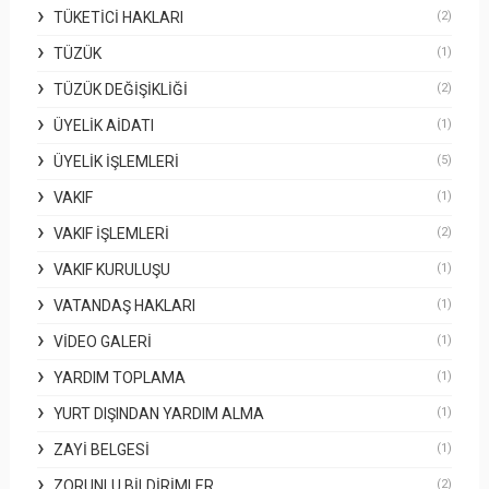
TÜKETICI HAKLARI
(2)
TÜZÜK
(1)
TÜZÜK DEĞIŞIKLIĞI
(2)
ÜYELIK AIDATI
(1)
ÜYELIK İŞLEMLERI
(5)
VAKIF
(1)
VAKIF İŞLEMLERI
(2)
VAKIF KURULUŞU
(1)
VATANDAŞ HAKLARI
(1)
VIDEO GALERI
(1)
YARDIM TOPLAMA
(1)
YURT DIŞINDAN YARDIM ALMA
(1)
ZAYI BELGESI
(1)
ZORUNLU BILDIRIMLER
(2)