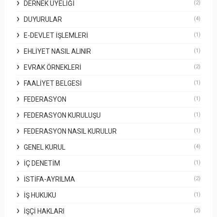
DERNEK ÜYELIĞI
(2)
DUYURULAR
(4)
E-DEVLET İŞLEMLERI
(1)
EHLIYET NASIL ALINIR
(1)
EVRAK ÖRNEKLERI
(2)
FAALIYET BELGESI
(1)
FEDERASYON
(1)
FEDERASYON KURULUŞU
(1)
FEDERASYON NASIL KURULUR
(1)
GENEL KURUL
(4)
İÇ DENETIM
(1)
İSTIFA-AYRILMA
(2)
İŞ HUKUKU
(1)
İŞÇI HAKLARI
(2)