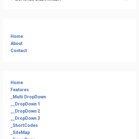
Home
About
Contact
Home
Features
_Multi DropDown
__DropDown 1
__DropDown 2
__DropDown 3
_ShortCodes
_SiteMap