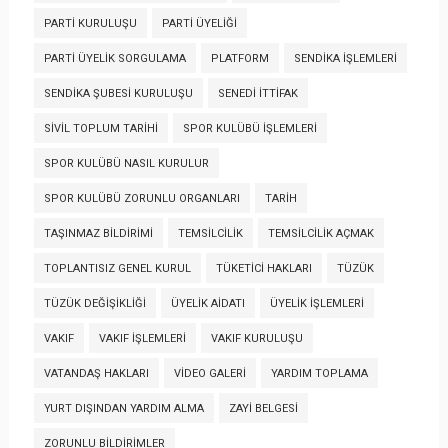
PARTI KURULUŞU
PARTI ÜYELIĞI
PARTI ÜYELIK SORGULAMA
PLATFORM
SENDIKA İŞLEMLERI
SENDIKA ŞUBESI KURULUŞU
SENEDI İTTIFAK
SIVIL TOPLUM TARIHI
SPOR KULÜBÜ İŞLEMLERI
SPOR KULÜBÜ NASIL KURULUR
SPOR KULÜBÜ ZORUNLU ORGANLARI
TARIH
TAŞINMAZ BILDIRIMI
TEMSILCILIK
TEMSILCILIK AÇMAK
TOPLANTISIZ GENEL KURUL
TÜKETICI HAKLARI
TÜZÜK
TÜZÜK DEĞIŞIKLIĞI
ÜYELIK AIDATI
ÜYELIK İŞLEMLERI
VAKIF
VAKIF İŞLEMLERI
VAKIF KURULUŞU
VATANDAŞ HAKLARI
VIDEO GALERI
YARDIM TOPLAMA
YURT DIŞINDAN YARDIM ALMA
ZAYI BELGESI
ZORUNLU BILDIRIMLER