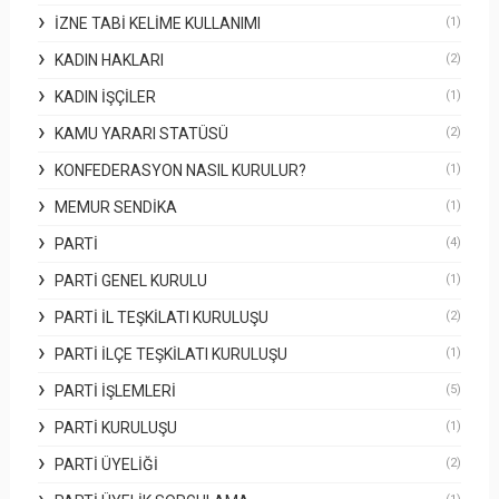
İZNE TABI KELIME KULLANIMI
(1)
KADIN HAKLARI
(2)
KADIN İŞÇILER
(1)
KAMU YARARI STATÜSÜ
(2)
KONFEDERASYON NASIL KURULUR?
(1)
MEMUR SENDIKA
(1)
PARTI
(4)
PARTI GENEL KURULU
(1)
PARTI İL TEŞKILATI KURULUŞU
(2)
PARTI İLÇE TEŞKILATI KURULUŞU
(1)
PARTI İŞLEMLERI
(5)
PARTI KURULUŞU
(1)
PARTI ÜYELIĞI
(2)