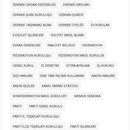
DERNEK ORGAN DEĞIŞIKLIĞI
DERNEK SAYILARI
DERNEK ŞUBE KURULUŞU
DERNEK ŞUBESI
DERNEK TAŞINMAZ ALIMI
DERNEK ÜYELIĞI
DUYURULAR
E-DEVLET İŞLEMLERI
EHLIYET NASIL ALINIR
EVRAK ÖRNEKLERI
FAALIYET BELGESI
FEDERASYON
FEDERASYON KURULUŞU
FEDERASYON NASIL KURULUR
GENEL KURUL
İÇ DENETIM
İSTIFA-AYRILMA
İŞ HUKUKU
İŞÇI HAKLARI
İZNE TABI KELIME KULLANIMI
KADIN HAKLARI
KADIN İŞÇILER
KAMU YARARI STATÜSÜ
KONFEDERASYON NASIL KURULUR?
MEMUR SENDIKA
PARTI
PARTI GENEL KURULU
PARTI İL TEŞKILATI KURULUŞU
PARTI İLÇE TEŞKILATI KURULUŞU
PARTI İŞLEMLERI