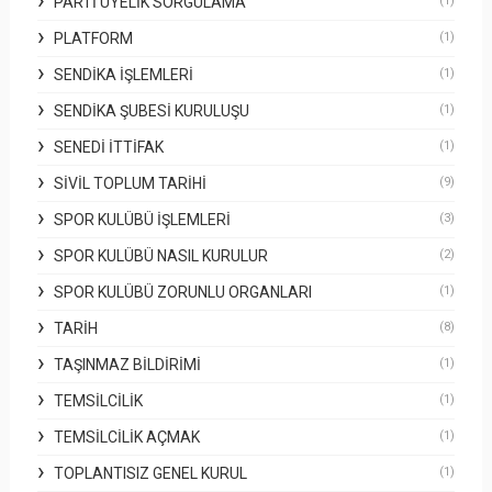
PARTI ÜYELIK SORGULAMA
(1)
PLATFORM
(1)
SENDIKA İŞLEMLERI
(1)
SENDIKA ŞUBESI KURULUŞU
(1)
SENEDI İTTIFAK
(1)
SIVIL TOPLUM TARIHI
(9)
SPOR KULÜBÜ İŞLEMLERI
(3)
SPOR KULÜBÜ NASIL KURULUR
(2)
SPOR KULÜBÜ ZORUNLU ORGANLARI
(1)
TARIH
(8)
TAŞINMAZ BILDIRIMI
(1)
TEMSILCILIK
(1)
TEMSILCILIK AÇMAK
(1)
TOPLANTISIZ GENEL KURUL
(1)