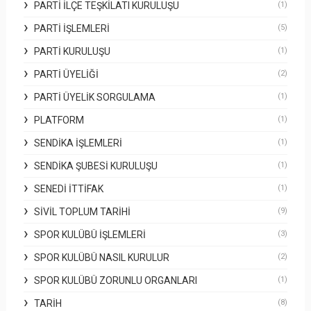
PARTI İLÇE TEŞKILATI KURULUŞU
(1)
PARTI İŞLEMLERI
(5)
PARTI KURULUŞU
(1)
PARTI ÜYELIĞI
(2)
PARTI ÜYELIK SORGULAMA
(1)
PLATFORM
(1)
SENDIKA İŞLEMLERI
(1)
SENDIKA ŞUBESI KURULUŞU
(1)
SENEDI İTTIFAK
(1)
SIVIL TOPLUM TARIHI
(9)
SPOR KULÜBÜ İŞLEMLERI
(3)
SPOR KULÜBÜ NASIL KURULUR
(2)
SPOR KULÜBÜ ZORUNLU ORGANLARI
(1)
TARIH
(8)