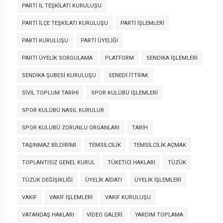
PARTI İL TEŞKILATI KURULUŞU
PARTI İLÇE TEŞKILATI KURULUŞU
PARTI İŞLEMLERI
PARTI KURULUŞU
PARTI ÜYELIĞI
PARTI ÜYELIK SORGULAMA
PLATFORM
SENDIKA İŞLEMLERI
SENDIKA ŞUBESI KURULUŞU
SENEDI İTTIFAK
SIVIL TOPLUM TARIHI
SPOR KULÜBÜ İŞLEMLERI
SPOR KULÜBÜ NASIL KURULUR
SPOR KULÜBÜ ZORUNLU ORGANLARI
TARIH
TAŞINMAZ BILDIRIMI
TEMSILCILIK
TEMSILCILIK AÇMAK
TOPLANTISIZ GENEL KURUL
TÜKETICI HAKLARI
TÜZÜK
TÜZÜK DEĞIŞIKLIĞI
ÜYELIK AIDATI
ÜYELIK İŞLEMLERI
VAKIF
VAKIF İŞLEMLERI
VAKIF KURULUŞU
VATANDAŞ HAKLARI
VIDEO GALERI
YARDIM TOPLAMA