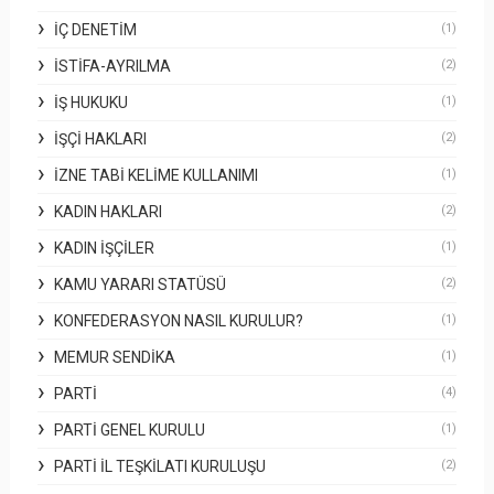
İÇ DENETIM
(1)
İSTIFA-AYRILMA
(2)
İŞ HUKUKU
(1)
İŞÇI HAKLARI
(2)
İZNE TABI KELIME KULLANIMI
(1)
KADIN HAKLARI
(2)
KADIN İŞÇILER
(1)
KAMU YARARI STATÜSÜ
(2)
KONFEDERASYON NASIL KURULUR?
(1)
MEMUR SENDIKA
(1)
PARTI
(4)
PARTI GENEL KURULU
(1)
PARTI İL TEŞKILATI KURULUŞU
(2)