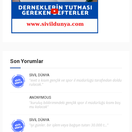
Son Yorumlar
SIVIL DÜNYA
"evet o kısım gençlik ve spor i̇l müdürlüğü tarafından doldu
rulacak."
ANONYMOUS
"kuruluş bildirimindeki gençlik spor il müdürlüğü kısmı boş
mu kalacak"
SIVIL DÜNYA
"i̇yi günler. bir işlem veya bağışın tutarı 30.000 t..."