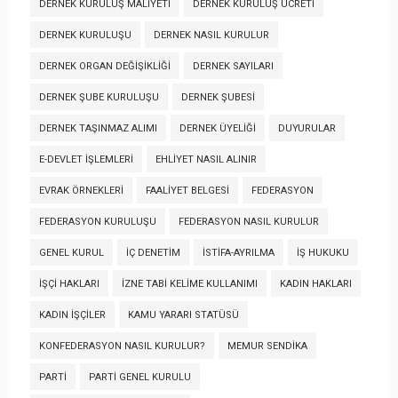
DERNEK KURULUŞ MALIYETI
DERNEK KURULUŞ ÜCRETI
DERNEK KURULUŞU
DERNEK NASIL KURULUR
DERNEK ORGAN DEĞIŞIKLIĞI
DERNEK SAYILARI
DERNEK ŞUBE KURULUŞU
DERNEK ŞUBESI
DERNEK TAŞINMAZ ALIMI
DERNEK ÜYELIĞI
DUYURULAR
E-DEVLET İŞLEMLERI
EHLIYET NASIL ALINIR
EVRAK ÖRNEKLERI
FAALIYET BELGESI
FEDERASYON
FEDERASYON KURULUŞU
FEDERASYON NASIL KURULUR
GENEL KURUL
İÇ DENETIM
İSTIFA-AYRILMA
İŞ HUKUKU
İŞÇI HAKLARI
İZNE TABI KELIME KULLANIMI
KADIN HAKLARI
KADIN İŞÇILER
KAMU YARARI STATÜSÜ
KONFEDERASYON NASIL KURULUR?
MEMUR SENDIKA
PARTI
PARTI GENEL KURULU