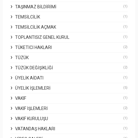
TAŞINMAZ BILDIRIMI
(1)
TEMSILCILIK
(1)
TEMSILCILIK AÇMAK
(1)
TOPLANTISIZ GENEL KURUL
(1)
TÜKETICI HAKLARI
(2)
TÜZÜK
(1)
TÜZÜK DEĞIŞIKLIĞI
(2)
ÜYELIK AIDATI
(1)
ÜYELIK İŞLEMLERI
(5)
VAKIF
(1)
VAKIF İŞLEMLERI
(2)
VAKIF KURULUŞU
(1)
VATANDAŞ HAKLARI
(1)