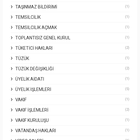
TAŞINMAZ BILDIRIMI
(1)
TEMSILCILIK
(1)
TEMSILCILIK AÇMAK
(1)
TOPLANTISIZ GENEL KURUL
(1)
TÜKETICI HAKLARI
(2)
TÜZÜK
(1)
TÜZÜK DEĞIŞIKLIĞI
(2)
ÜYELIK AIDATI
(1)
ÜYELIK İŞLEMLERI
(5)
VAKIF
(1)
VAKIF İŞLEMLERI
(2)
VAKIF KURULUŞU
(1)
VATANDAŞ HAKLARI
(1)