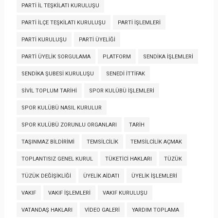
PARTI İL TEŞKILATI KURULUŞU
PARTI İLÇE TEŞKILATI KURULUŞU
PARTI İŞLEMLERI
PARTI KURULUŞU
PARTI ÜYELIĞI
PARTI ÜYELIK SORGULAMA
PLATFORM
SENDIKA İŞLEMLERI
SENDIKA ŞUBESI KURULUŞU
SENEDI İTTIFAK
SIVIL TOPLUM TARIHI
SPOR KULÜBÜ İŞLEMLERI
SPOR KULÜBÜ NASIL KURULUR
SPOR KULÜBÜ ZORUNLU ORGANLARI
TARIH
TAŞINMAZ BILDIRIMI
TEMSILCILIK
TEMSILCILIK AÇMAK
TOPLANTISIZ GENEL KURUL
TÜKETICI HAKLARI
TÜZÜK
TÜZÜK DEĞIŞIKLIĞI
ÜYELIK AIDATI
ÜYELIK İŞLEMLERI
VAKIF
VAKIF İŞLEMLERI
VAKIF KURULUŞU
VATANDAŞ HAKLARI
VIDEO GALERI
YARDIM TOPLAMA