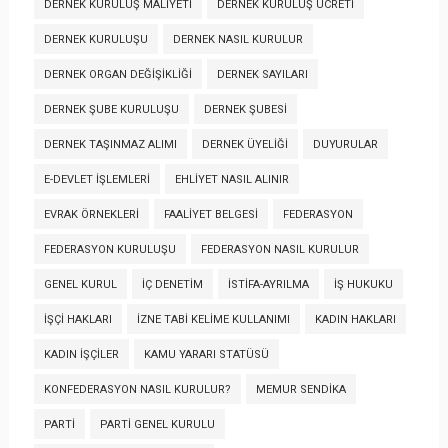
DERNEK KURULUŞ MALIYETI
DERNEK KURULUŞ ÜCRETI
DERNEK KURULUŞU
DERNEK NASIL KURULUR
DERNEK ORGAN DEĞIŞIKLIĞI
DERNEK SAYILARI
DERNEK ŞUBE KURULUŞU
DERNEK ŞUBESI
DERNEK TAŞINMAZ ALIMI
DERNEK ÜYELIĞI
DUYURULAR
E-DEVLET İŞLEMLERI
EHLIYET NASIL ALINIR
EVRAK ÖRNEKLERI
FAALIYET BELGESI
FEDERASYON
FEDERASYON KURULUŞU
FEDERASYON NASIL KURULUR
GENEL KURUL
İÇ DENETIM
İSTIFA-AYRILMA
İŞ HUKUKU
İŞÇI HAKLARI
İZNE TABI KELIME KULLANIMI
KADIN HAKLARI
KADIN İŞÇILER
KAMU YARARI STATÜSÜ
KONFEDERASYON NASIL KURULUR?
MEMUR SENDIKA
PARTI
PARTI GENEL KURULU