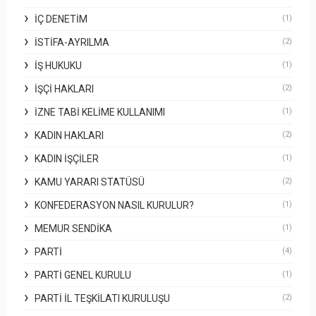
İÇ DENETIM
(1)
İSTIFA-AYRILMA
(2)
İŞ HUKUKU
(1)
İŞÇI HAKLARI
(2)
İZNE TABI KELIME KULLANIMI
(1)
KADIN HAKLARI
(2)
KADIN İŞÇILER
(1)
KAMU YARARI STATÜSÜ
(2)
KONFEDERASYON NASIL KURULUR?
(1)
MEMUR SENDIKA
(1)
PARTI
(4)
PARTI GENEL KURULU
(1)
PARTI İL TEŞKILATI KURULUŞU
(2)