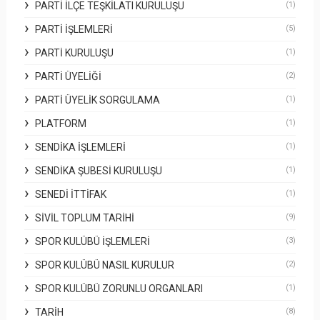
PARTI İLÇE TEŞKILATI KURULUŞU
(1)
PARTI İŞLEMLERI
(5)
PARTI KURULUŞU
(1)
PARTI ÜYELIĞI
(2)
PARTI ÜYELIK SORGULAMA
(1)
PLATFORM
(1)
SENDIKA İŞLEMLERI
(1)
SENDIKA ŞUBESI KURULUŞU
(1)
SENEDI İTTIFAK
(1)
SIVIL TOPLUM TARIHI
(9)
SPOR KULÜBÜ İŞLEMLERI
(3)
SPOR KULÜBÜ NASIL KURULUR
(2)
SPOR KULÜBÜ ZORUNLU ORGANLARI
(1)
TARIH
(8)