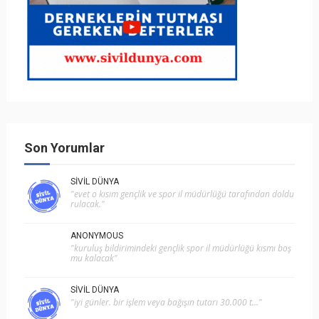
Son Yorumlar
SIVIL DÜNYA
"evet o kısım gençlik ve spor i̇l müdürlüğü tarafından doldu
rulacak."
ANONYMOUS
"kuruluş bildirimindeki gençlik spor il müdürlüğü kısmı boş
mu kalacak"
SIVIL DÜNYA
"i̇yi günler. bir işlem veya bağışın tutarı 30.000 t..."