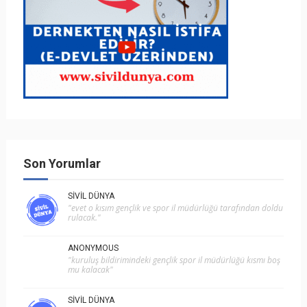
Son Yorumlar
SIVIL DÜNYA
"evet o kısım gençlik ve spor i̇l müdürlüğü tarafından doldu
rulacak."
ANONYMOUS
"kuruluş bildirimindeki gençlik spor il müdürlüğü kısmı boş
mu kalacak"
SIVIL DÜNYA