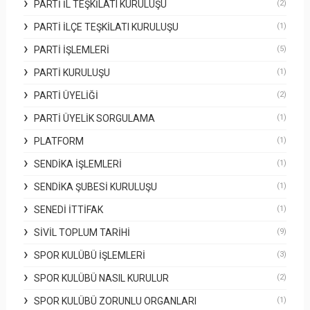
PARTI İL TEŞKILATI KURULUŞU
(2)
PARTI İLÇE TEŞKILATI KURULUŞU
(1)
PARTI İŞLEMLERI
(5)
PARTI KURULUŞU
(1)
PARTI ÜYELIĞI
(2)
PARTI ÜYELIK SORGULAMA
(1)
PLATFORM
(1)
SENDIKA İŞLEMLERI
(1)
SENDIKA ŞUBESI KURULUŞU
(1)
SENEDI İTTIFAK
(1)
SIVIL TOPLUM TARIHI
(9)
SPOR KULÜBÜ İŞLEMLERI
(3)
SPOR KULÜBÜ NASIL KURULUR
(2)
SPOR KULÜBÜ ZORUNLU ORGANLARI
(1)