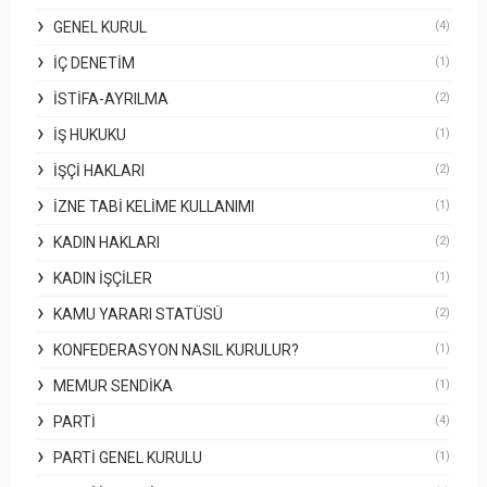
GENEL KURUL
(4)
İÇ DENETIM
(1)
İSTIFA-AYRILMA
(2)
İŞ HUKUKU
(1)
İŞÇI HAKLARI
(2)
İZNE TABI KELIME KULLANIMI
(1)
KADIN HAKLARI
(2)
KADIN İŞÇILER
(1)
KAMU YARARI STATÜSÜ
(2)
KONFEDERASYON NASIL KURULUR?
(1)
MEMUR SENDIKA
(1)
PARTI
(4)
PARTI GENEL KURULU
(1)