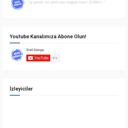
"i̇yi günler. bir işlem veya bağışın tutarı 30.000 t..."
Youtube Kanalımıza Abone Olun!
İzleyiciler