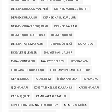
DERNEK KAPATMA
DERNEK KURULUŞ EVRAKLARI
DERNEK KURULUŞ MALIYETI
DERNEK KURULUŞ ÜCRETI
DERNEK KURULUŞU
DERNEK NASIL KURULUR
DERNEK ORGAN DEĞIŞIKLIĞI
DERNEK SAYILARI
DERNEK ŞUBE KURULUŞU
DERNEK ŞUBESI
DERNEK TAŞINMAZ ALIMI
DERNEK ÜYELIĞI
DUYURULAR
E-DEVLET İŞLEMLERI
EHLIYET NASIL ALINIR
EVRAK ÖRNEKLERI
FAALIYET BELGESI
FEDERASYON
FEDERASYON KURULUŞU
FEDERASYON NASIL KURULUR
GENEL KURUL
İÇ DENETIM
İSTIFA-AYRILMA
İŞ HUKUKU
İŞÇI HAKLARI
İZNE TABI KELIME KULLANIMI
KADIN HAKLARI
KADIN İŞÇILER
KAMU YARARI STATÜSÜ
KONFEDERASYON NASIL KURULUR?
MEMUR SENDIKA