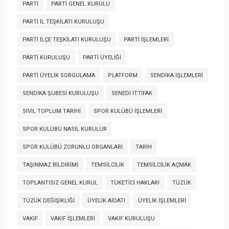
PARTI
PARTI GENEL KURULU
PARTI İL TEŞKILATI KURULUŞU
PARTI İLÇE TEŞKILATI KURULUŞU
PARTI İŞLEMLERI
PARTI KURULUŞU
PARTI ÜYELIĞI
PARTI ÜYELIK SORGULAMA
PLATFORM
SENDIKA İŞLEMLERI
SENDIKA ŞUBESI KURULUŞU
SENEDI İTTIFAK
SIVIL TOPLUM TARIHI
SPOR KULÜBÜ İŞLEMLERI
SPOR KULÜBÜ NASIL KURULUR
SPOR KULÜBÜ ZORUNLU ORGANLARI
TARIH
TAŞINMAZ BILDIRIMI
TEMSILCILIK
TEMSILCILIK AÇMAK
TOPLANTISIZ GENEL KURUL
TÜKETICI HAKLARI
TÜZÜK
TÜZÜK DEĞIŞIKLIĞI
ÜYELIK AIDATI
ÜYELIK İŞLEMLERI
VAKIF
VAKIF İŞLEMLERI
VAKIF KURULUŞU