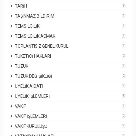
TARIH
(8)
TAŞINMAZ BILDIRIMI
(1)
TEMSILCILIK
(1)
TEMSILCILIK AÇMAK
(1)
TOPLANTISIZ GENEL KURUL
(1)
TÜKETICI HAKLARI
(2)
TÜZÜK
(1)
TÜZÜK DEĞIŞIKLIĞI
(2)
ÜYELIK AIDATI
(1)
ÜYELIK İŞLEMLERI
(5)
VAKIF
(1)
VAKIF İŞLEMLERI
(2)
VAKIF KURULUŞU
(1)
(1)