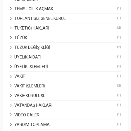
TEMSILCILIK AÇMAK
(1)
TOPLANTISIZ GENEL KURUL
(1)
TÜKETICI HAKLARI
(2)
TÜZÜK
(1)
TÜZÜK DEĞIŞIKLIĞI
(2)
ÜYELIK AIDATI
(1)
ÜYELIK İŞLEMLERI
(5)
VAKIF
(1)
VAKIF İŞLEMLERI
(2)
VAKIF KURULUŞU
(1)
VATANDAŞ HAKLARI
(1)
VIDEO GALERI
(1)
YARDIM TOPLAMA
(1)