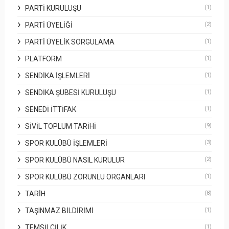
PARTI KURULUŞU
(1)
PARTI ÜYELIĞI
(2)
PARTI ÜYELIK SORGULAMA
(1)
PLATFORM
(1)
SENDIKA İŞLEMLERI
(1)
SENDIKA ŞUBESI KURULUŞU
(1)
SENEDI İTTIFAK
(1)
SIVIL TOPLUM TARIHI
(9)
SPOR KULÜBÜ İŞLEMLERI
(3)
SPOR KULÜBÜ NASIL KURULUR
(2)
SPOR KULÜBÜ ZORUNLU ORGANLARI
(1)
TARIH
(8)
TAŞINMAZ BILDIRIMI
(1)
TEMSILCILIK
(1)