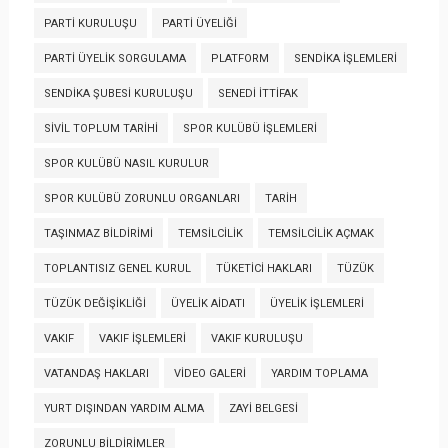
PARTI KURULUŞU
PARTI ÜYELIĞI
PARTI ÜYELIK SORGULAMA
PLATFORM
SENDIKA İŞLEMLERI
SENDIKA ŞUBESI KURULUŞU
SENEDI İTTIFAK
SIVIL TOPLUM TARIHI
SPOR KULÜBÜ İŞLEMLERI
SPOR KULÜBÜ NASIL KURULUR
SPOR KULÜBÜ ZORUNLU ORGANLARI
TARIH
TAŞINMAZ BILDIRIMI
TEMSILCILIK
TEMSILCILIK AÇMAK
TOPLANTISIZ GENEL KURUL
TÜKETICI HAKLARI
TÜZÜK
TÜZÜK DEĞIŞIKLIĞI
ÜYELIK AIDATI
ÜYELIK İŞLEMLERI
VAKIF
VAKIF İŞLEMLERI
VAKIF KURULUŞU
VATANDAŞ HAKLARI
VIDEO GALERI
YARDIM TOPLAMA
YURT DIŞINDAN YARDIM ALMA
ZAYI BELGESI
ZORUNLU BILDIRIMLER