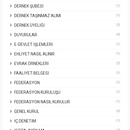
DERNEK ŞUBESI
(1)
DERNEK TAŞINMAZ ALIMI
(1)
DERNEK ÜYELIĞI
(2)
DUYURULAR
(4)
E-DEVLET İŞLEMLERI
(1)
EHLIYET NASIL ALINIR
(1)
EVRAK ÖRNEKLERI
(2)
FAALIYET BELGESI
(1)
FEDERASYON
(1)
FEDERASYON KURULUŞU
(1)
FEDERASYON NASIL KURULUR
(1)
GENEL KURUL
(4)
İÇ DENETIM
(1)