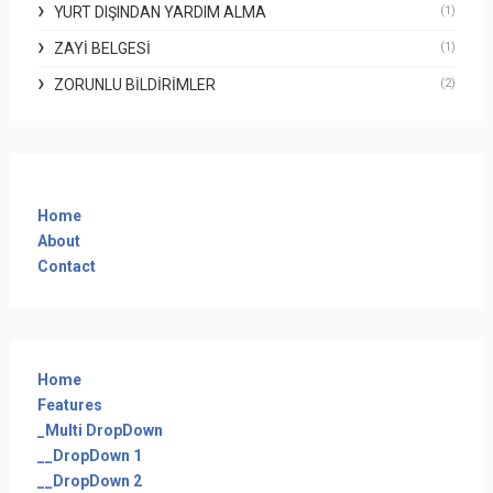
YURT DIŞINDAN YARDIM ALMA
(1)
ZAYI BELGESI
(1)
ZORUNLU BILDIRIMLER
(2)
Home
About
Contact
Home
Features
_Multi DropDown
__DropDown 1
__DropDown 2