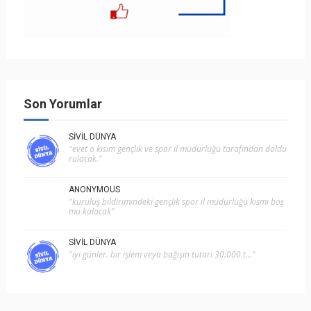
Son Yorumlar
SIVIL DÜNYA
"evet o kısım gençlik ve spor i̇l müdürlüğü tarafından doldu
rulacak."
ANONYMOUS
"kuruluş bildirimindeki gençlik spor il müdürlüğü kısmı boş
mu kalacak"
SIVIL DÜNYA
"i̇yi günler. bir işlem veya bağışın tutarı 30.000 t..."