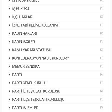
İSTIFA-AYRILMA
(2)
İŞ HUKUKU
(1)
İŞÇI HAKLARI
(2)
İZNE TABI KELIME KULLANIMI
(1)
KADIN HAKLARI
(2)
KADIN İŞÇILER
(1)
KAMU YARARI STATÜSÜ
(2)
KONFEDERASYON NASIL KURULUR?
(1)
MEMUR SENDIKA
(1)
PARTI
(4)
PARTI GENEL KURULU
(1)
PARTI İL TEŞKILATI KURULUŞU
(2)
PARTI İLÇE TEŞKILATI KURULUŞU
(1)
PARTI İŞLEMLERI
(5)