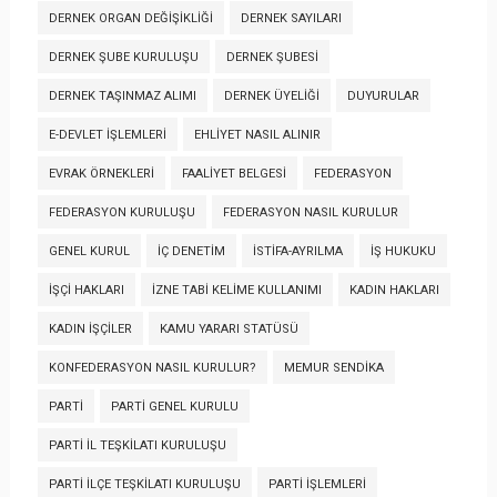
DERNEK ORGAN DEĞIŞIKLIĞI
DERNEK SAYILARI
DERNEK ŞUBE KURULUŞU
DERNEK ŞUBESI
DERNEK TAŞINMAZ ALIMI
DERNEK ÜYELIĞI
DUYURULAR
E-DEVLET İŞLEMLERI
EHLIYET NASIL ALINIR
EVRAK ÖRNEKLERI
FAALIYET BELGESI
FEDERASYON
FEDERASYON KURULUŞU
FEDERASYON NASIL KURULUR
GENEL KURUL
İÇ DENETIM
İSTIFA-AYRILMA
İŞ HUKUKU
İŞÇI HAKLARI
İZNE TABI KELIME KULLANIMI
KADIN HAKLARI
KADIN İŞÇILER
KAMU YARARI STATÜSÜ
KONFEDERASYON NASIL KURULUR?
MEMUR SENDIKA
PARTI
PARTI GENEL KURULU
PARTI İL TEŞKILATI KURULUŞU
PARTI İLÇE TEŞKILATI KURULUŞU
PARTI İŞLEMLERI