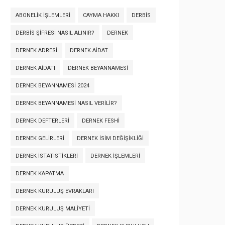
ABONELIK İŞLEMLERI
CAYMA HAKKI
DERBİS
DERBİS ŞIFRESI NASIL ALINIR?
DERNEK
DERNEK ADRESI
DERNEK AIDAT
DERNEK AIDATI
DERNEK BEYANNAMESI
DERNEK BEYANNAMESI 2024
DERNEK BEYANNAMESI NASIL VERILIR?
DERNEK DEFTERLERI
DERNEK FESHI
DERNEK GELIRLERI
DERNEK İSIM DEĞIŞIKLIĞI
DERNEK İSTATISTIKLERI
DERNEK İŞLEMLERI
DERNEK KAPATMA
DERNEK KURULUŞ EVRAKLARI
DERNEK KURULUŞ MALIYETI