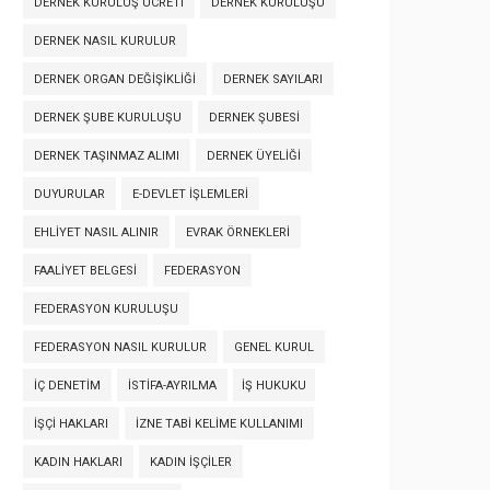
DERNEK KURULUŞ ÜCRETI
DERNEK KURULUŞU
DERNEK NASIL KURULUR
DERNEK ORGAN DEĞIŞIKLIĞI
DERNEK SAYILARI
DERNEK ŞUBE KURULUŞU
DERNEK ŞUBESI
DERNEK TAŞINMAZ ALIMI
DERNEK ÜYELIĞI
DUYURULAR
E-DEVLET İŞLEMLERI
EHLIYET NASIL ALINIR
EVRAK ÖRNEKLERI
FAALIYET BELGESI
FEDERASYON
FEDERASYON KURULUŞU
FEDERASYON NASIL KURULUR
GENEL KURUL
İÇ DENETIM
İSTIFA-AYRILMA
İŞ HUKUKU
İŞÇI HAKLARI
İZNE TABI KELIME KULLANIMI
KADIN HAKLARI
KADIN İŞÇILER