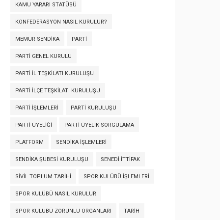
KAMU YARARI STATÜSÜ
KONFEDERASYON NASIL KURULUR?
MEMUR SENDIKA
PARTI
PARTI GENEL KURULU
PARTI İL TEŞKILATI KURULUŞU
PARTI İLÇE TEŞKILATI KURULUŞU
PARTI İŞLEMLERI
PARTI KURULUŞU
PARTI ÜYELIĞI
PARTI ÜYELIK SORGULAMA
PLATFORM
SENDIKA İŞLEMLERI
SENDIKA ŞUBESI KURULUŞU
SENEDI İTTIFAK
SIVIL TOPLUM TARIHI
SPOR KULÜBÜ İŞLEMLERI
SPOR KULÜBÜ NASIL KURULUR
SPOR KULÜBÜ ZORUNLU ORGANLARI
TARIH