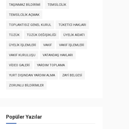
TAŞINMAZ BILDIRIMI
TEMSILCILIK
TEMSILCILIK AÇMAK
TOPLANTISIZ GENEL KURUL
TÜKETICI HAKLARI
TÜZÜK
TÜZÜK DEĞIŞIKLIĞI
ÜYELIK AIDATI
ÜYELIK İŞLEMLERI
VAKIF
VAKIF İŞLEMLERI
VAKIF KURULUŞU
VATANDAŞ HAKLARI
VIDEO GALERI
YARDIM TOPLAMA
YURT DIŞINDAN YARDIM ALMA
ZAYI BELGESI
ZORUNLU BILDIRIMLER
Popüler Yazılar