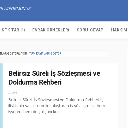
R PLATFORMUNUZ!
STK TARIHI
EVRAK ÖRNEKLERI
SORU-CEVAP
HAKKIM
ITLAR GÖSTERILIYOR.
TÜM KAYITLARI GÖSTER
Belirsiz Süreli İş Sözleşmesi ve
Doldurma Rehberi
21:44
Belirsiz Süreli İş Sözleşmesi ve Doldurma Rehberi İş
ilişkisinin yasal temelini oluşturan iş sözleşmesi, hem
işvereni hem de çalışanı ko...