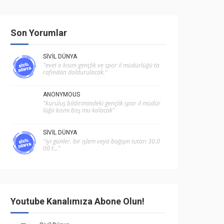
Son Yorumlar
SIVIL DÜNYA
"evet o kısım gençlik ve spor i̇l müdürlüğü ta
rafından doldurulacak."
ANONYMOUS
"kuruluş bildirimindeki gençlik spor il müdür
lüğü kısmı boş mu kalacak"
SIVIL DÜNYA
"i̇yi günler. bir işlem veya bağışın tutarı 30.0
00 t..."
Youtube Kanalımıza Abone Olun!