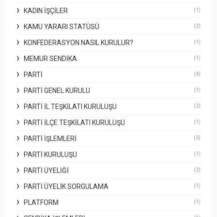
KADIN İŞÇILER
(1)
KAMU YARARI STATÜSÜ
(2)
KONFEDERASYON NASIL KURULUR?
(1)
MEMUR SENDIKA
(1)
PARTI
(4)
PARTI GENEL KURULU
(1)
PARTI İL TEŞKILATI KURULUŞU
(2)
PARTI İLÇE TEŞKILATI KURULUŞU
(1)
PARTI İŞLEMLERI
(5)
PARTI KURULUŞU
(1)
PARTI ÜYELIĞI
(2)
PARTI ÜYELIK SORGULAMA
(1)
PLATFORM
(1)