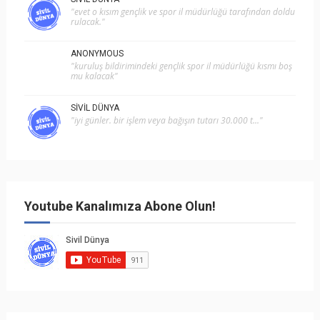
"evet o kısım gençlik ve spor i̇l müdürlüğü tarafından doldu
rulacak."
ANONYMOUS
"kuruluş bildirimindeki gençlik spor il müdürlüğü kısmı boş
mu kalacak"
SIVIL DÜNYA
"i̇yi günler. bir işlem veya bağışın tutarı 30.000 t..."
Youtube Kanalımıza Abone Olun!