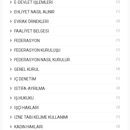
E-DEVLET İŞLEMLERI
(1)
EHLIYET NASIL ALINIR
(1)
EVRAK ÖRNEKLERI
(2)
FAALIYET BELGESI
(1)
FEDERASYON
(1)
FEDERASYON KURULUŞU
(1)
FEDERASYON NASIL KURULUR
(1)
GENEL KURUL
(4)
İÇ DENETIM
(1)
İSTIFA-AYRILMA
(2)
İŞ HUKUKU
(1)
İŞÇI HAKLARI
(2)
İZNE TABI KELIME KULLANIMI
(1)
KADIN HAKLARI
(2)