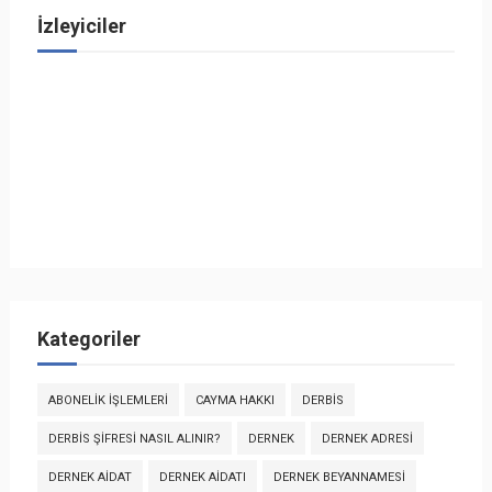
İzleyiciler
Kategoriler
ABONELIK İŞLEMLERI
CAYMA HAKKI
DERBİS
DERBİS ŞIFRESI NASIL ALINIR?
DERNEK
DERNEK ADRESI
DERNEK AIDAT
DERNEK AIDATI
DERNEK BEYANNAMESI