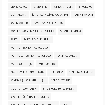
GENEL KURUL
İÇ DENETIM
İSTIFA-AYRILMA
İŞ HUKUKU
İŞÇI HAKLARI
İZNE TABI KELIME KULLANIMI
KADIN HAKLARI
KADIN İŞÇILER
KAMU YARARI STATÜSÜ
KONFEDERASYON NASIL KURULUR?
MEMUR SENDIKA
PARTI
PARTI GENEL KURULU
PARTI İL TEŞKILATI KURULUŞU
PARTI İLÇE TEŞKILATI KURULUŞU
PARTI İŞLEMLERI
PARTI KURULUŞU
PARTI ÜYELIĞI
PARTI ÜYELIK SORGULAMA
PLATFORM
SENDIKA İŞLEMLERI
SENDIKA ŞUBESI KURULUŞU
SENEDI İTTIFAK
SIVIL TOPLUM TARIHI
SPOR KULÜBÜ İŞLEMLERI
SPOR KULÜBÜ NASIL KURULUR