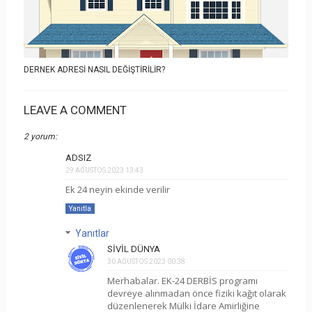
DERNEK ADRESI NASIL DEĞIŞTIRILIR?
LEAVE A COMMENT
2 yorum:
ADSIZ
29 AĞUSTOS 2023 13:43
Ek 24 neyin ekinde verilir
Yanıtla
Yanıtlar
SIVIL DÜNYA
30 AĞUSTOS 2023 00:38
Merhabalar. EK-24 DERBİS programı
devreye alınmadan önce fiziki kağıt olarak
düzenlenerek Mülki İdare Amirliğine