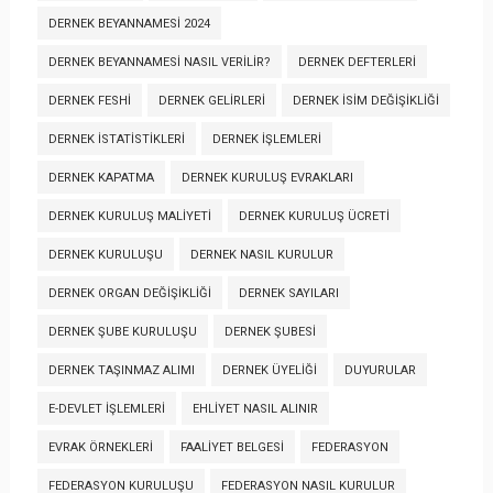
DERNEK BEYANNAMESI 2024
DERNEK BEYANNAMESI NASIL VERILIR?
DERNEK DEFTERLERI
DERNEK FESHI
DERNEK GELIRLERI
DERNEK İSIM DEĞIŞIKLIĞI
DERNEK İSTATISTIKLERI
DERNEK İŞLEMLERI
DERNEK KAPATMA
DERNEK KURULUŞ EVRAKLARI
DERNEK KURULUŞ MALIYETI
DERNEK KURULUŞ ÜCRETI
DERNEK KURULUŞU
DERNEK NASIL KURULUR
DERNEK ORGAN DEĞIŞIKLIĞI
DERNEK SAYILARI
DERNEK ŞUBE KURULUŞU
DERNEK ŞUBESI
DERNEK TAŞINMAZ ALIMI
DERNEK ÜYELIĞI
DUYURULAR
E-DEVLET İŞLEMLERI
EHLIYET NASIL ALINIR
EVRAK ÖRNEKLERI
FAALIYET BELGESI
FEDERASYON
FEDERASYON KURULUŞU
FEDERASYON NASIL KURULUR