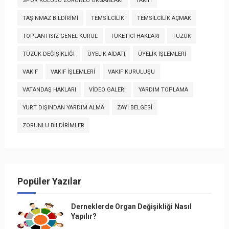
SPOR KULÜBÜ ZORUNLU ORGANLARI
TARIH
TAŞINMAZ BILDIRIMI
TEMSILCILIK
TEMSILCILIK AÇMAK
TOPLANTISIZ GENEL KURUL
TÜKETICI HAKLARI
TÜZÜK
TÜZÜK DEĞIŞIKLIĞI
ÜYELIK AIDATI
ÜYELIK İŞLEMLERI
VAKIF
VAKIF İŞLEMLERI
VAKIF KURULUŞU
VATANDAŞ HAKLARI
VIDEO GALERI
YARDIM TOPLAMA
YURT DIŞINDAN YARDIM ALMA
ZAYI BELGESI
ZORUNLU BILDIRIMLER
Popüler Yazılar
Derneklerde Organ Değişikliği Nasıl
Yapılır?