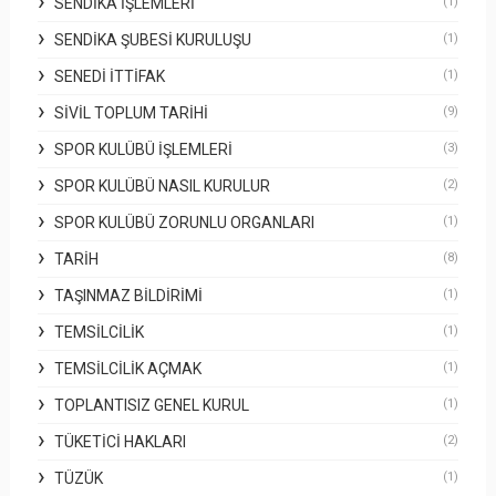
SENDIKA İŞLEMLERI
(1)
SENDIKA ŞUBESI KURULUŞU
(1)
SENEDI İTTIFAK
(1)
SIVIL TOPLUM TARIHI
(9)
SPOR KULÜBÜ İŞLEMLERI
(3)
SPOR KULÜBÜ NASIL KURULUR
(2)
SPOR KULÜBÜ ZORUNLU ORGANLARI
(1)
TARIH
(8)
TAŞINMAZ BILDIRIMI
(1)
TEMSILCILIK
(1)
TEMSILCILIK AÇMAK
(1)
TOPLANTISIZ GENEL KURUL
(1)
TÜKETICI HAKLARI
(2)
TÜZÜK
(1)