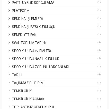
PARTI ÜYELIK SORGULAMA
(1)
PLATFORM
(1)
SENDIKA İŞLEMLERI
(1)
SENDIKA ŞUBESI KURULUŞU
(1)
SENEDI İTTIFAK
(1)
SIVIL TOPLUM TARIHI
(9)
SPOR KULÜBÜ İŞLEMLERI
(3)
SPOR KULÜBÜ NASIL KURULUR
(2)
SPOR KULÜBÜ ZORUNLU ORGANLARI
(1)
TARIH
(8)
TAŞINMAZ BILDIRIMI
(1)
TEMSILCILIK
(1)
TEMSILCILIK AÇMAK
(1)
TOPLANTISIZ GENEL KURUL
(1)