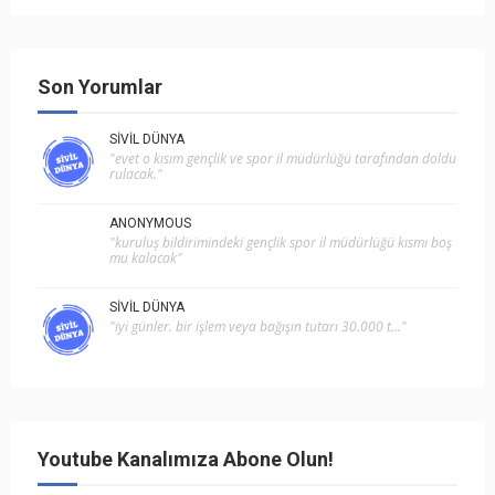
Son Yorumlar
SIVIL DÜNYA
"evet o kısım gençlik ve spor i̇l müdürlüğü tarafından doldu
rulacak."
ANONYMOUS
"kuruluş bildirimindeki gençlik spor il müdürlüğü kısmı boş
mu kalacak"
SIVIL DÜNYA
"i̇yi günler. bir işlem veya bağışın tutarı 30.000 t..."
Youtube Kanalımıza Abone Olun!