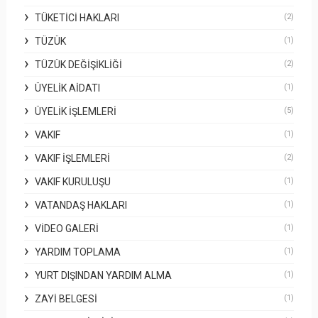
TÜKETICI HAKLARI
(2)
TÜZÜK
(1)
TÜZÜK DEĞIŞIKLIĞI
(2)
ÜYELIK AIDATI
(1)
ÜYELIK İŞLEMLERI
(5)
VAKIF
(1)
VAKIF İŞLEMLERI
(2)
VAKIF KURULUŞU
(1)
VATANDAŞ HAKLARI
(1)
VIDEO GALERI
(1)
YARDIM TOPLAMA
(1)
YURT DIŞINDAN YARDIM ALMA
(1)
ZAYI BELGESI
(1)