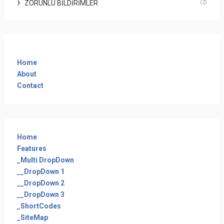
ZORUNLU BILDIRIMLER
(2)
Home
About
Contact
Home
Features
_Multi DropDown
__DropDown 1
__DropDown 2
__DropDown 3
_ShortCodes
_SiteMap