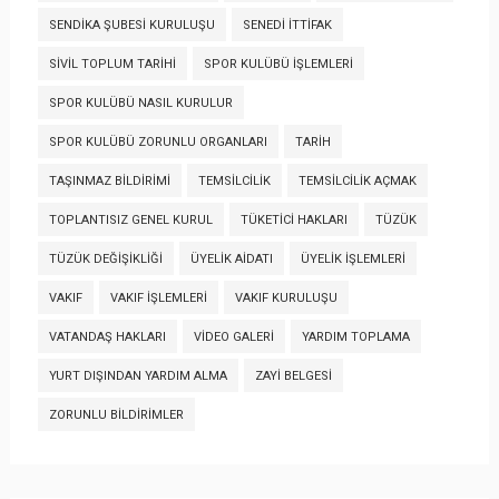
SENDIKA ŞUBESI KURULUŞU
SENEDI İTTIFAK
SIVIL TOPLUM TARIHI
SPOR KULÜBÜ İŞLEMLERI
SPOR KULÜBÜ NASIL KURULUR
SPOR KULÜBÜ ZORUNLU ORGANLARI
TARIH
TAŞINMAZ BILDIRIMI
TEMSILCILIK
TEMSILCILIK AÇMAK
TOPLANTISIZ GENEL KURUL
TÜKETICI HAKLARI
TÜZÜK
TÜZÜK DEĞIŞIKLIĞI
ÜYELIK AIDATI
ÜYELIK İŞLEMLERI
VAKIF
VAKIF İŞLEMLERI
VAKIF KURULUŞU
VATANDAŞ HAKLARI
VIDEO GALERI
YARDIM TOPLAMA
YURT DIŞINDAN YARDIM ALMA
ZAYI BELGESI
ZORUNLU BILDIRIMLER