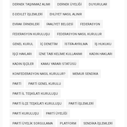
DERNEK TAŞINMAZ ALIMI
DERNEK ÜYELIĞI
DUYURULAR
E-DEVLET İŞLEMLERI
EHLIYET NASIL ALINIR
EVRAK ÖRNEKLERI
FAALIYET BELGESI
FEDERASYON
FEDERASYON KURULUŞU
FEDERASYON NASIL KURULUR
GENEL KURUL
İÇ DENETIM
İSTIFA-AYRILMA
İŞ HUKUKU
İŞÇI HAKLARI
İZNE TABI KELIME KULLANIMI
KADIN HAKLARI
KADIN İŞÇILER
KAMU YARARI STATÜSÜ
KONFEDERASYON NASIL KURULUR?
MEMUR SENDIKA
PARTI
PARTI GENEL KURULU
PARTI İL TEŞKILATI KURULUŞU
PARTI İLÇE TEŞKILATI KURULUŞU
PARTI İŞLEMLERI
PARTI KURULUŞU
PARTI ÜYELIĞI
PARTI ÜYELIK SORGULAMA
PLATFORM
SENDIKA İŞLEMLERI