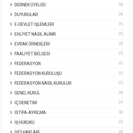
DERNEK ÜYELIĞI
(2)
DUYURULAR
(4)
E-DEVLET İŞLEMLERI
(1)
EHLIYET NASIL ALINIR
(1)
EVRAK ÖRNEKLERI
(2)
FAALIYET BELGESI
(1)
FEDERASYON
(1)
FEDERASYON KURULUŞU
(1)
FEDERASYON NASIL KURULUR
(1)
GENEL KURUL
(4)
İÇ DENETIM
(1)
İSTIFA-AYRILMA
(2)
İŞ HUKUKU
(1)
İŞÇI HAKLARI
(2)