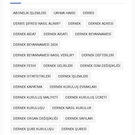
ABONELIK İŞLEMLERI
CAYMA HAKKI
DERBİS
DERBİS ŞIFRESI NASIL ALINIR?
DERNEK
DERNEK ADRESI
DERNEK AIDAT
DERNEK AIDATI
DERNEK BEYANNAMESI
DERNEK BEYANNAMESI 2024
DERNEK BEYANNAMESI NASIL VERILIR?
DERNEK DEFTERLERI
DERNEK FESHI
DERNEK GELIRLERI
DERNEK İSIM DEĞIŞIKLIĞI
DERNEK İSTATISTIKLERI
DERNEK İŞLEMLERI
DERNEK KAPATMA
DERNEK KURULUŞ EVRAKLARI
DERNEK KURULUŞ MALIYETI
DERNEK KURULUŞ ÜCRETI
DERNEK KURULUŞU
DERNEK NASIL KURULUR
DERNEK ORGAN DEĞIŞIKLIĞI
DERNEK SAYILARI
DERNEK ŞUBE KURULUŞU
DERNEK ŞUBESI